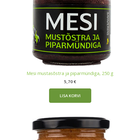
Mesi mustasõstra ja piparmündiga, 250 g
5,70
€
LISA KORVI