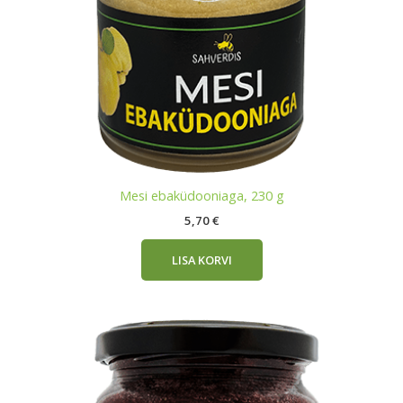
Mesi ebaküdooniaga, 230 g
5,70
€
LISA KORVI