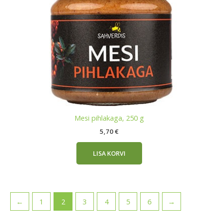
Mesi pihlakaga, 250 g
5,70
€
LISA KORVI
←
1
2
3
4
5
6
→