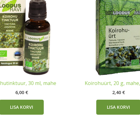
hutinktuur, 30 ml, mahe
Koirohuürt, 20 g, mahe
6,00
€
2,40
€
LISA KORVI
LISA KORVI