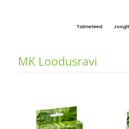
Skip
to
content
Taimeteed
Joogi
MK Loodusravi