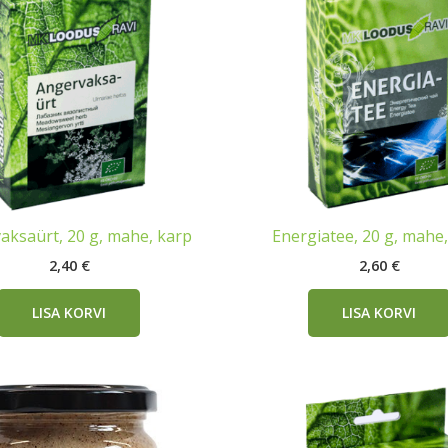
aksaürt, 20 g, mahe, karp
Energiatee, 20 g, mahe
2,40
€
2,60
€
LISA KORVI
LISA KORVI