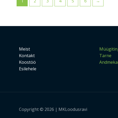
1
2
3
4
5
6
→
Meist
Müügitin
Kontakt
Tarne
Koostöö
Andmekai
Esilehele
Copyright © 2026 | MKLoodusravi