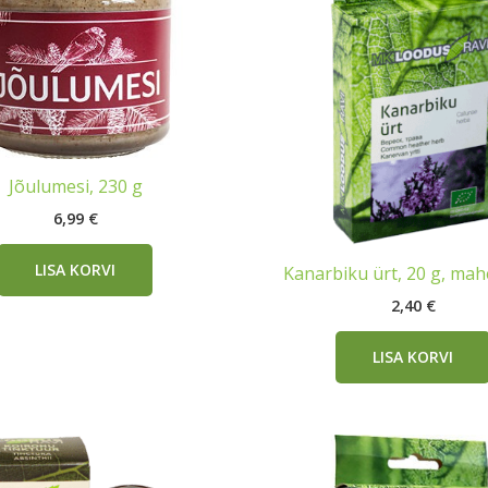
Jõulumesi, 230 g
6,99
€
LISA KORVI
Kanarbiku ürt, 20 g, mah
2,40
€
LISA KORVI