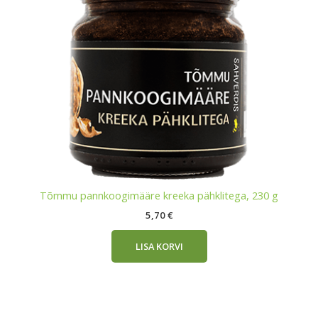
Tõmmu pannkoogimääre kreeka pähklitega, 230 g
5,70
€
LISA KORVI