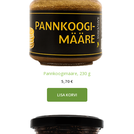
Pannkoogimääre, 230 g
5,70
€
LISA KORVI