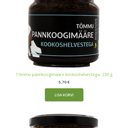
Tõmmu pannkoogimääre kookoshelvestega, 230 g
5,70
€
LISA KORVI