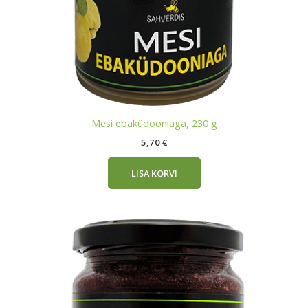
Mesi ebaküdooniaga, 230 g
5,70
€
LISA KORVI