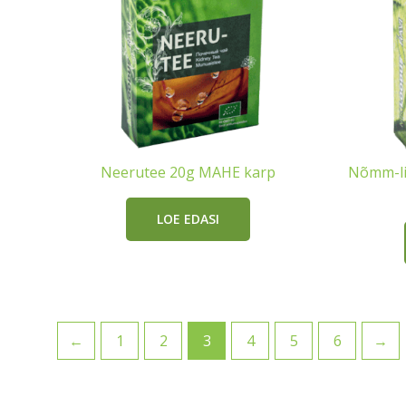
Neerutee 20g MAHE karp
Nõmm-lii
LOE EDASI
←
1
2
3
4
5
6
→