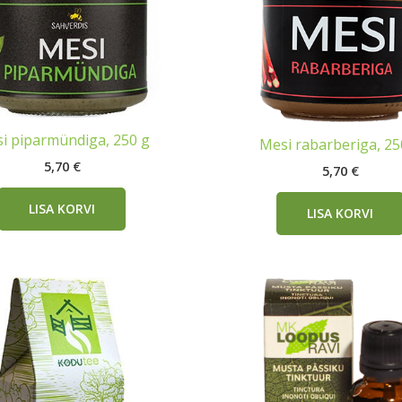
i piparmündiga, 250 g
Mesi rabarberiga, 25
5,70
€
5,70
€
LISA KORVI
LISA KORVI