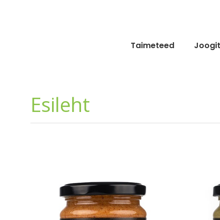
Skip
to
content
Taimeteed
Joogi
Esileht