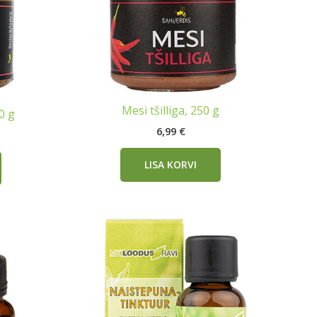
Mesi tšilliga, 250 g
0 g
6,99
€
LISA KORVI