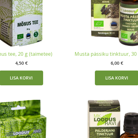
s tee, 20 g (taimetee)
Musta pässiku tinktuur, 30
4,50
€
6,00
€
LISA KORVI
LISA KORVI