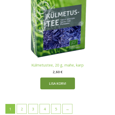
Külmetustee, 20 g, mahe, karp
2,60
€
LISA KORVI
1
2
3
4
5
→