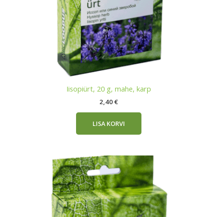
Iisopiürt, 20 g, mahe, karp
2,40
€
LISA KORVI