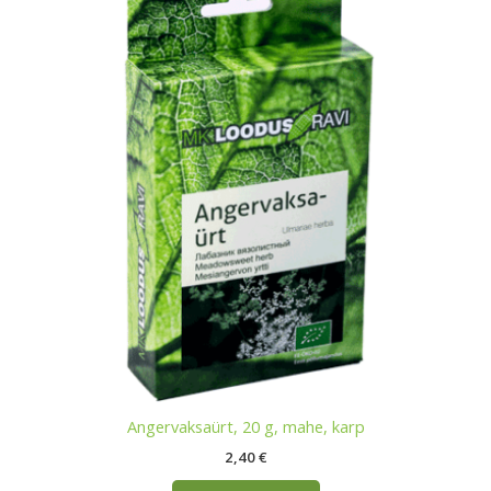
Angervaksaürt, 20 g, mahe, karp
2,40
€