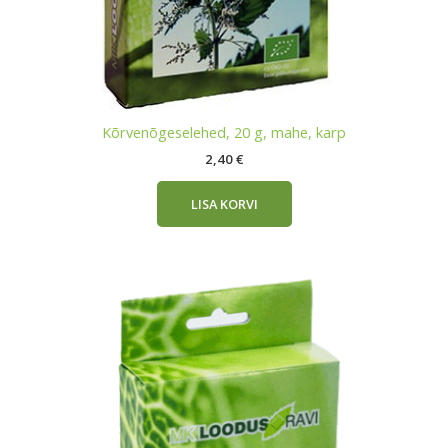
Kõrvenõgeselehed, 20 g, mahe, karp
2,40
€
LISA KORVI